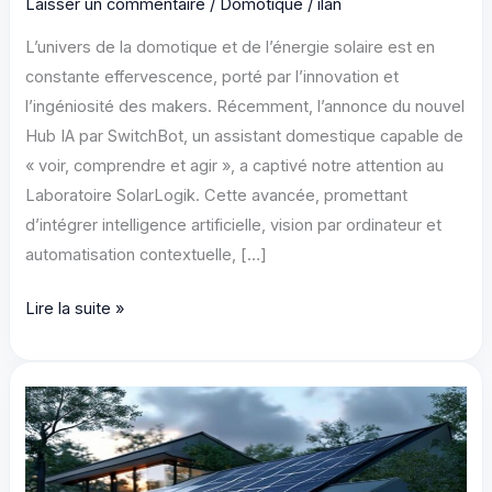
Laisser un commentaire
/
Domotique
/
ilan
L’univers de la domotique et de l’énergie solaire est en
constante effervescence, porté par l’innovation et
l’ingéniosité des makers. Récemment, l’annonce du nouvel
Hub IA par SwitchBot, un assistant domestique capable de
« voir, comprendre et agir », a captivé notre attention au
Laboratoire SolarLogik. Cette avancée, promettant
d’intégrer intelligence artificielle, vision par ordinateur et
automatisation contextuelle, […]
Hub
Lire la suite »
IA
Domotique
:
SwitchBot
Révolutionne
la