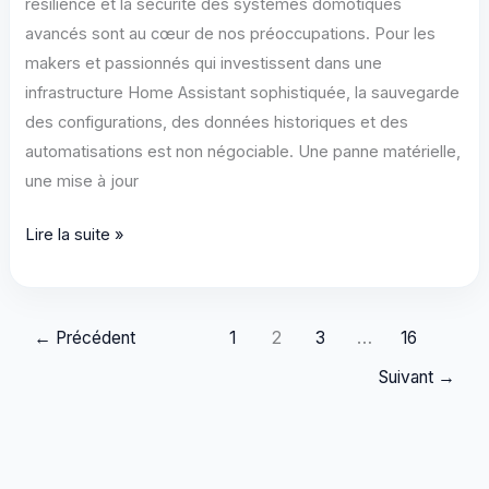
résilience et la sécurité des systèmes domotiques
avancés sont au cœur de nos préoccupations. Pour les
makers et passionnés qui investissent dans une
infrastructure Home Assistant sophistiquée, la sauvegarde
des configurations, des données historiques et des
automatisations est non négociable. Une panne matérielle,
une mise à jour
Sauvegarder
Lire la suite »
Home
Assistant
sur
←
Précédent
1
2
3
…
16
Infomaniak
Suivant
→
kDrive
:
Guide
Pro