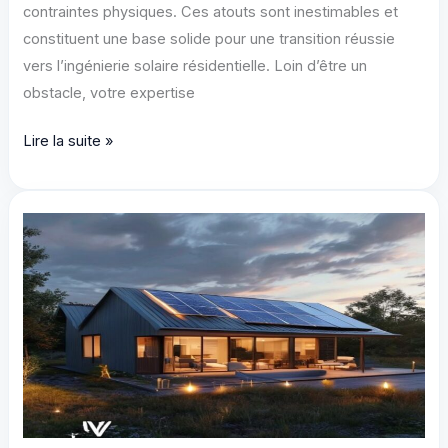
contraintes physiques. Ces atouts sont inestimables et
constituent une base solide pour une transition réussie
vers l’ingénierie solaire résidentielle. Loin d’être un
obstacle, votre expertise
Comment
Lire la suite »
transiter
vers
l’ingénierie
solaire
résidentiel
:
guide
2024