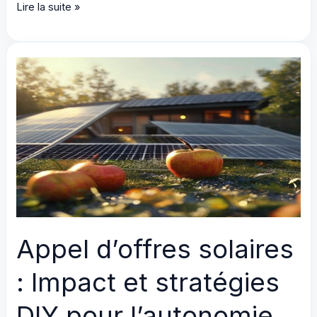
PV
Lire la suite »
intégré
sur
mesure
:
Révolution
DIY
et
Open
Source
Appel d’offres solaires
: Impact et stratégies
DIY pour l’autonomie