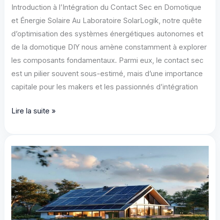
Introduction à l’Intégration du Contact Sec en Domotique
et Énergie Solaire Au Laboratoire SolarLogik, notre quête
d’optimisation des systèmes énergétiques autonomes et
de la domotique DIY nous amène constamment à explorer
les composants fondamentaux. Parmi eux, le contact sec
est un pilier souvent sous-estimé, mais d’une importance
capitale pour les makers et les passionnés d’intégration
Contact
Lire la suite »
Sec
Domotique:
Potentiel
Open
Source
et
Intégration
Solaire