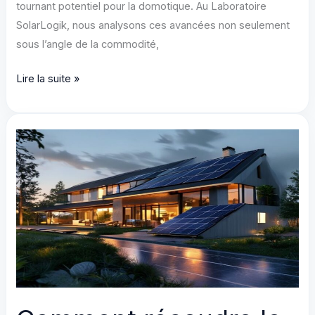
tournant potentiel pour la domotique. Au Laboratoire
SolarLogik, nous analysons ces avancées non seulement
sous l’angle de la commodité,
SwitchBot
Lire la suite »
CES
2026:
Robot
Corvees
&
Smart
Home
2.0
DIY
Solar