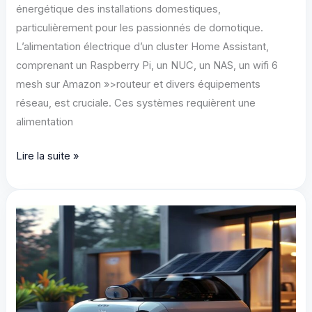
énergétique des installations domestiques,
particulièrement pour les passionnés de domotique.
L’alimentation électrique d’un cluster Home Assistant,
comprenant un Raspberry Pi, un NUC, un NAS, un wifi 6
mesh sur Amazon »>routeur et divers équipements
réseau, est cruciale. Ces systèmes requièrent une
alimentation
Remplacer
Lire la suite »
Onduleur
par
Bluetti
AC70
:
Autonomie
Domotique
HA