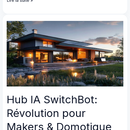
Lire la suite »
résoudre
le
contrôle
d’exportation
Hoymiles
:
guide
complet
2024
Hub IA SwitchBot:
Révolution pour
Makers & Domotique