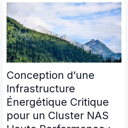
Énergétique
Critique
pour
un
Cluster
NAS
Enterprise
:
Intégration
Conception d’une
Victron
Quattro
Infrastructure
+
Huawei
Énergétique Critique
SUN2000
pour un Cluster NAS
20kW
+