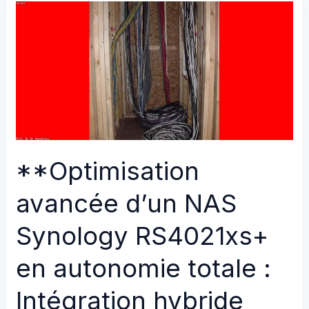
d’un
NAS
Synology
RS4021xs+
:
Intégration
ultra-
performante
Victron
**Optimisation
MultiPlus-
II
avancée d’un NAS
+
Synology RS4021xs+
Fronius
GEN24,
en autonomie totale :
gestion
intelligente
Intégration hybride
des