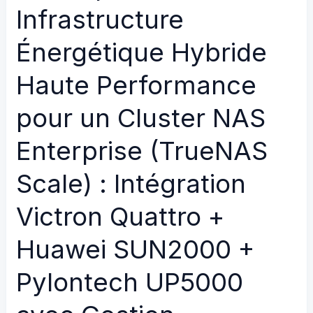
Infrastructure
pour
un
Énergétique Hybride
Cluster
NAS
Haute Performance
Haute
Performance
pour un Cluster NAS
:
Enterprise (TrueNAS
Intégration
Victron
Scale) : Intégration
Quattro
+
Victron Quattro +
Huawei
Huawei SUN2000 +
SUN2000
+
Pylontech UP5000
Pylontech
UP5000