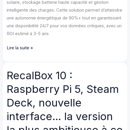
solaire, stockage batterie haute capacité et gestion
intelligente des charges. Cette solution permet d’atteindre
une autonomie énergétique de 90%+ tout en garantissant
une disponibilité 24/7 pour vos données critiques, avec un
ROI estimé à 3-5 ans
Conception
Lire la suite »
d’une
Infrastructure
Énergétique
RecalBox 10 :
Hybride
Raspberry Pi 5, Steam
Haute
Performance
Deck, nouvelle
pour
un
interface… la version
Cluster
NAS
la plus ambitieuse à ce