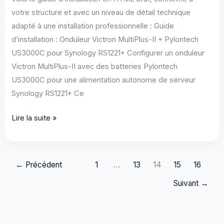
d’un
votre structure et avec un niveau de détail technique
NAS
adapté à une installation professionnelle : Guide
Synology
d’installation : Onduleur Victron MultiPlus-II + Pylontech
RS3621xs+
US3000C pour Synology RS1221+ Configurer un onduleur
avec
Victron MultiPlus-II avec des batteries Pylontech
gestion
US3000C pour une alimentation autonome de serveur
domotique
Synology RS1221+ Ce
via
Home
Configurer
Lire la suite »
Assistant**
un
onduleur
Victron
←
Précédent
1
…
13
14
15
16
MultiPlus-
Suivant
→
II
avec
des