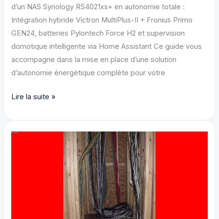
d’un NAS Synology RS4021xs+ en autonomie totale :
Intégration hybride Victron MultiPlus-II + Fronius Primo
GEN24, batteries Pylontech Force H2 et supervision
domotique intelligente via Home Assistant Ce guide vous
accompagne dans la mise en place d’une solution
d’autonomie énergétique complète pour votre
**Optimisation
Lire la suite »
avancée
d’un
NAS
Synology
RS4021xs+
en
autonomie
totale
: