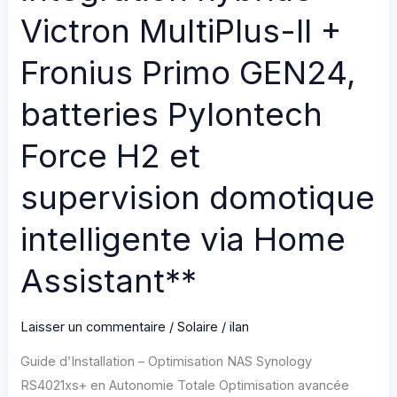
Victron MultiPlus-II +
batteries
Pylontech
Fronius Primo GEN24,
Force
H2
batteries Pylontech
et
automatisation
Force H2 et
domotique
supervision domotique
avancée
avec
intelligente via Home
Home
Assistant
Assistant**
Laisser un commentaire
/
Solaire
/
ilan
Guide d’Installation – Optimisation NAS Synology
RS4021xs+ en Autonomie Totale Optimisation avancée