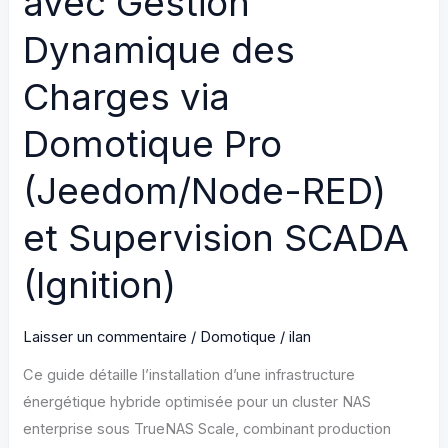
avec Gestion
avec
Basculement
Dynamique des
Automatique
Charges via
et
Gestion
Domotique Pro
SCADA
(Ignition)
(Jeedom/Node-RED)
pour
une
et Supervision SCADA
Résilience
(Ignition)
Industrielle
Laisser un commentaire
/
Domotique
/
ilan
Ce guide détaille l’installation d’une infrastructure
énergétique hybride optimisée pour un cluster NAS
enterprise sous TrueNAS Scale, combinant production