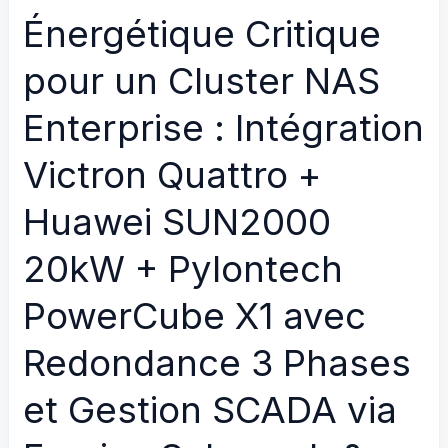
d’électricité
Énergétique Critique
et
pour un Cluster NAS
gaz
Enterprise : Intégration
Victron Quattro +
Huawei SUN2000
20kW + Pylontech
PowerCube X1 avec
Redondance 3 Phases
et Gestion SCADA via