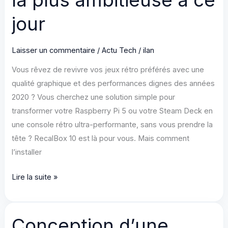
Enterprise
jour
(TrueNAS
Scale)
:
Laisser un commentaire
/
Actu Tech
/
ilan
Intégration
Vous rêvez de revivre vos jeux rétro préférés avec une
Victron
qualité graphique et des performances dignes des années
Quattro
2020 ? Vous cherchez une solution simple pour
+
transformer votre Raspberry Pi 5 ou votre Steam Deck en
Huawei
une console rétro ultra-performante, sans vous prendre la
SUN2000
tête ? RecalBox 10 est là pour vous. Mais comment
+
l’installer
Pylontech
UP5000
RecalBox
Lire la suite »
avec
10
Gestion
:
Dynamique
Raspberry
Conception d’une
des