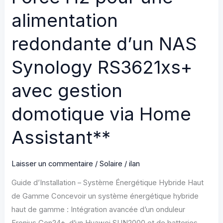
intelligente
alimentation
via
Home
redondante d’un NAS
Assistant**
Synology RS3621xs+
avec gestion
domotique via Home
Assistant**
Laisser un commentaire
/
Solaire
/
ilan
Guide d’Installation – Système Énergétique Hybride Haut
de Gamme Concevoir un système énergétique hybride
haut de gamme : Intégration avancée d’un onduleur