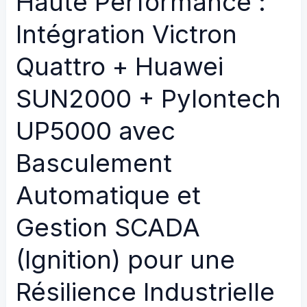
Haute Performance :
Pylontech
PowerCube
Intégration Victron
X1
avec
Quattro + Huawei
Redondance
SUN2000 + Pylontech
3
Phases
UP5000 avec
et
Gestion
Basculement
SCADA
via
Automatique et
Fronius
Gestion SCADA
Solar.web
&
(Ignition) pour une
Siemens
TIA
Résilience Industrielle
Portal