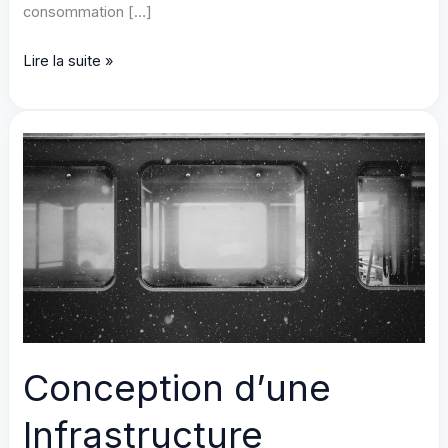
consommation […]
Changer
Lire la suite »
de
fournisseur
énergie
en
2026
:
10
questions
avant
de
choisir
Conception d’une
un
nouveau
Infrastructure
fournisseur