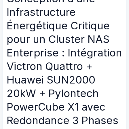
Pi
Charges
Infrastructure
5,
via
Steam
Énergétique Critique
Domotique
Deck,
Pro
nouvelle
pour un Cluster NAS
(Jeedom/Node-
interface…
RED)
la
Enterprise : Intégration
et
version
Supervision
Victron Quattro +
la
SCADA
plus
Huawei SUN2000
(Ignition)
ambitieuse
à
20kW + Pylontech
ce
PowerCube X1 avec
jour
Redondance 3 Phases