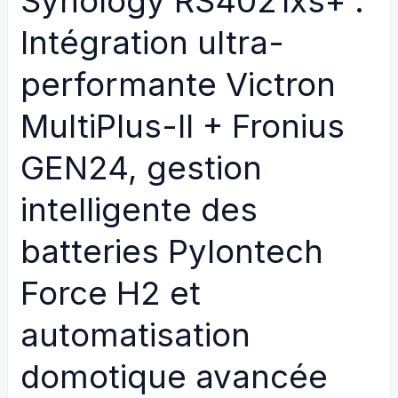
Synology RS4021xs+ :
SUN2000
Intégration ultra-
20kW
+
performante Victron
Pylontech
MultiPlus-II + Fronius
PowerCube
X1
GEN24, gestion
avec
Redondance
intelligente des
3
Phases
batteries Pylontech
et
Force H2 et
Gestion
SCADA
automatisation
via
Fronius
domotique avancée
Solar.web