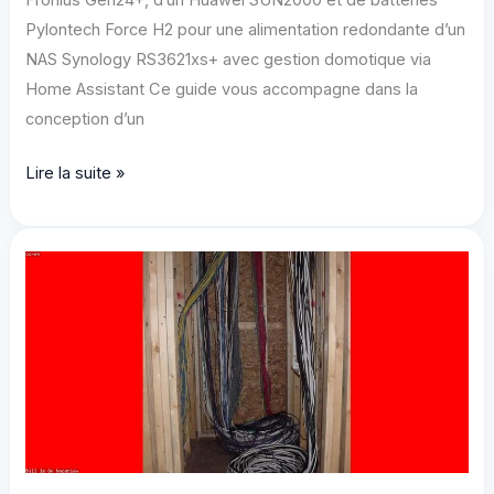
Fronius Gen24+, d’un Huawei SUN2000 et de batteries
Pylontech Force H2 pour une alimentation redondante d’un
NAS Synology RS3621xs+ avec gestion domotique via
Home Assistant Ce guide vous accompagne dans la
conception d’un
**Concevoir
Lire la suite »
un
système
énergétique
hybride
haut
de
gamme
:
Intégration
avancée