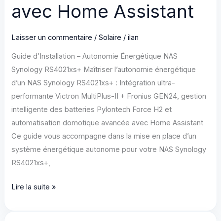
&
avec Home Assistant
WinCC
OA
Laisser un commentaire
/
Solaire
/
ilan
pour
une
Guide d’Installation – Autonomie Énergétique NAS
Disponibilité
Synology RS4021xs+ Maîtriser l’autonomie énergétique
99,99%
d’un NAS Synology RS4021xs+ : Intégration ultra-
performante Victron MultiPlus-II + Fronius GEN24, gestion
intelligente des batteries Pylontech Force H2 et
automatisation domotique avancée avec Home Assistant
Ce guide vous accompagne dans la mise en place d’un
système énergétique autonome pour votre NAS Synology
RS4021xs+,
Maîtriser
Lire la suite »
l’autonomie
énergétique