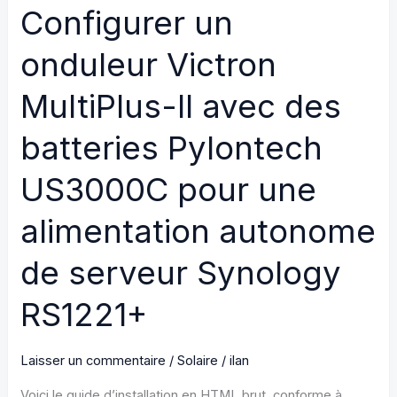
d’un
Configurer un
onduleur
Fronius
onduleur Victron
Gen24+,
MultiPlus-II avec des
d’un
Huawei
batteries Pylontech
SUN2000
et
US3000C pour une
de
alimentation autonome
batteries
Pylontech
de serveur Synology
Force
H2
RS1221+
pour
une
Laisser un commentaire
/
Solaire
/
ilan
alimentation
redondante
Voici le guide d’installation en HTML brut, conforme à