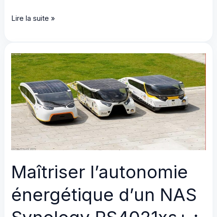
Conception
Lire la suite »
d’une
Infrastructure
Énergétique
Critique
pour
un
Cluster
NAS
Enterprise
:
Intégration
Maîtriser l’autonomie
Victron
Quattro
énergétique d’un NAS
+
Huawei