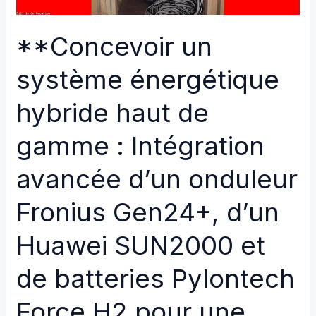
Intégration
hybride
**Concevoir un
Victron
MultiPlus-
système énergétique
II
hybride haut de
+
Fronius
gamme : Intégration
Primo
GEN24,
avancée d’un onduleur
batteries
Fronius Gen24+, d’un
Pylontech
Force
Huawei SUN2000 et
H2
et
de batteries Pylontech
supervision
domotique
Force H2 pour une