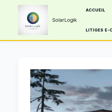
Aller
ACCUEIL
au
contenu
SolarLogik
LITIGES E