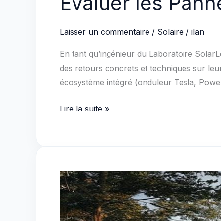
Évaluer les Pann
Laisser un commentaire
/
Solaire
/
ilan
En tant qu’ingénieur du Laboratoire SolarLo
des retours concrets et techniques sur leu
écosystème intégré (onduleur Tesla, Powe
Évaluer
Lire la suite »
les
Panneaux
Tesla
:
guide
complet
2024