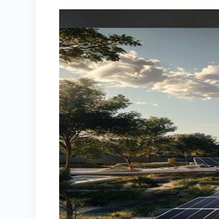
Hub
DIY,
Smart
Meter
&
Stockage