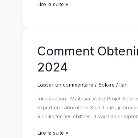
Parc
Lire la suite »
solaire
archéologique
:
défis
Comment Obtenir 
&
solutions
2024
DIY
avancées
Laisser un commentaire
/
Solaire
/
ilan
Introduction : Maîtriser Votre Projet Solai
expert du Laboratoire SolarLogik, je compr
à collecter des chiffres. Il s’agit de com
Comment
Lire la suite »