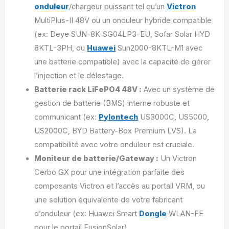
onduleur
/chargeur puissant tel qu’un
Victron
MultiPlus-II 48V ou un onduleur hybride compatible
(ex: Deye SUN-8K-SG04LP3-EU, Sofar Solar HYD
8KTL-3PH, ou
Huawei
Sun2000-8KTL-M1 avec
une batterie compatible) avec la capacité de gérer
l’injection et le délestage.
Batterie rack LiFePO4 48V :
Avec un système de
gestion de batterie (BMS) interne robuste et
communicant (ex:
Pylontech
US3000C, US5000,
US2000C, BYD Battery-Box Premium LVS). La
compatibilité avec votre onduleur est cruciale.
Moniteur de batterie/Gateway :
Un Victron
Cerbo GX pour une intégration parfaite des
composants Victron et l’accès au portail VRM, ou
une solution équivalente de votre fabricant
d’onduleur (ex: Huawei Smart
Dongle
WLAN-FE
pour le portail FusionSolar).