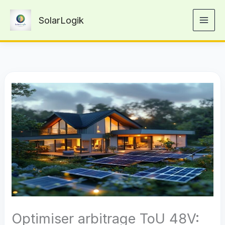
Aller
SolarLogik
au
contenu
Optimiser arbitrage ToU 48V: