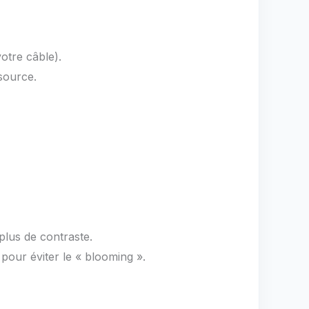
votre câble).
source.
lus de contraste.
pour éviter le « blooming ».