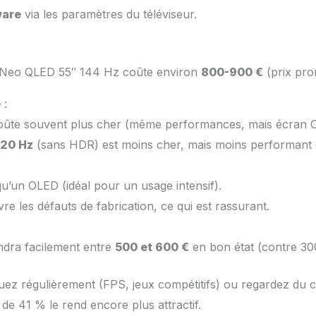
ware
via les paramètres du téléviseur.
 Neo QLED 55″ 144 Hz coûte environ
800-900 €
(prix pro
e
:
te souvent plus cher (même performances, mais écran OL
20 Hz
(sans HDR) est moins cher, mais moins performant e
un OLED (idéal pour un usage intensif).
e les défauts de fabrication, ce qui est rassurant.
ndra facilement entre
500 et 600 €
en bon état (contre 3
uez régulièrement (FPS, jeux compétitifs) ou regardez d
 de 41 % le rend encore plus attractif.