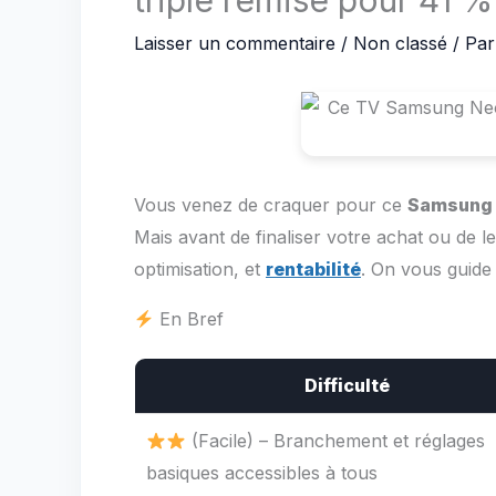
triple remise pour 41 %
Laisser un commentaire
/
Non classé
/ Pa
Vous venez de craquer pour ce
Samsung 
Mais avant de finaliser votre achat ou de le
optimisation, et
rentabilité
. On vous guide
En Bref
Difficulté
(Facile) – Branchement et réglages
basiques accessibles à tous