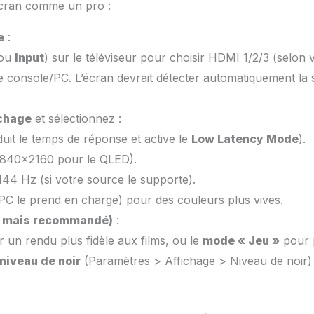
écran comme un pro :
e
:
ou
Input
) sur le téléviseur pour choisir HDMI 1/2/3 (selon 
e console/PC. L’écran devrait détecter automatiquement la 
ichage
et sélectionnez :
uit le temps de réponse et active le
Low Latency Mode
).
 3840×2160 pour le QLED).
144 Hz (si votre source le supporte).
PC le prend en charge) pour des couleurs plus vives.
el mais recommandé)
:
 un rendu plus fidèle aux films, ou le
mode « Jeu »
pour p
niveau de noir
(Paramètres > Affichage > Niveau de noir) 