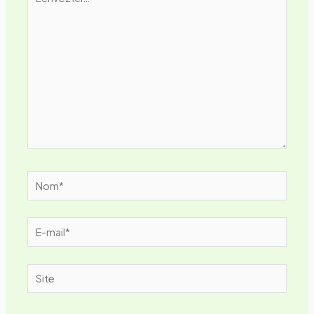
ici…
Nom*
E-
mail*
Site