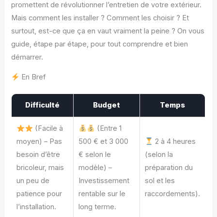
promettent de révolutionner l’entretien de votre extérieur.
Mais comment les installer ? Comment les choisir ? Et
surtout, est-ce que ça en vaut vraiment la peine ? On vous
guide, étape par étape, pour tout comprendre et bien
démarrer.
En Bref
Difficulté
Budget
Temps
(Facile à
(Entre 1
moyen) – Pas
500 € et 3 000
2 à 4 heures
besoin d’être
€ selon le
(selon la
bricoleur, mais
modèle) –
préparation du
un peu de
Investissement
sol et les
patience pour
rentable sur le
raccordements).
l’installation.
long terme.