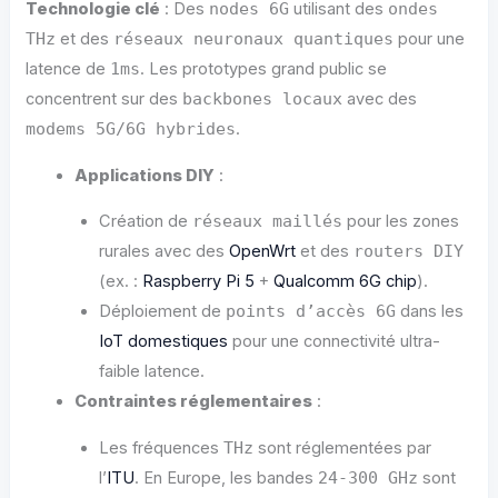
Technologie clé
: Des
nodes 6G
utilisant des
ondes
THz
et des
réseaux neuronaux quantiques
pour une
latence de
1ms
. Les prototypes grand public se
concentrent sur des
backbones locaux
avec des
modems 5G/6G hybrides
.
Applications DIY
:
Création de
réseaux maillés
pour les zones
rurales avec des
OpenWrt
et des
routers DIY
(ex. :
Raspberry Pi 5
+
Qualcomm 6G chip
).
Déploiement de
points d’accès 6G
dans les
IoT domestiques
pour une connectivité ultra-
faible latence.
Contraintes réglementaires
:
Les fréquences
THz
sont réglementées par
l’
ITU
. En Europe, les bandes
24-300 GHz
sont