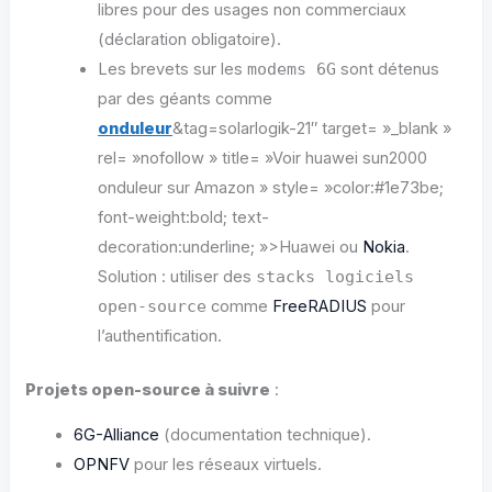
libres pour des usages non commerciaux
(déclaration obligatoire).
Les brevets sur les
modems 6G
sont détenus
par des géants comme
onduleur
&tag=solarlogik-21″ target= »_blank »
rel= »nofollow » title= »Voir huawei sun2000
onduleur sur Amazon » style= »color:#1e73be;
font-weight:bold; text-
decoration:underline; »>Huawei ou
Nokia
.
Solution : utiliser des
stacks logiciels
open-source
comme
FreeRADIUS
pour
l’authentification.
Projets open-source à suivre
:
6G-Alliance
(documentation technique).
OPNFV
pour les réseaux virtuels.