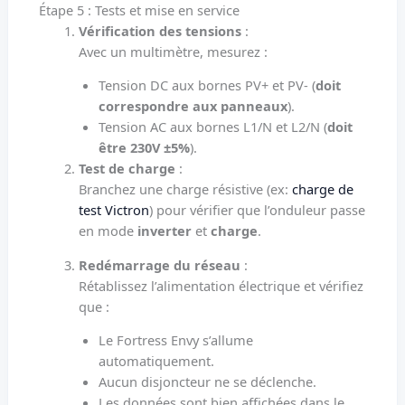
Étape 5 : Tests et mise en service
Vérification des tensions
:
Avec un multimètre, mesurez :
Tension DC aux bornes PV+ et PV- (
doit
correspondre aux panneaux
).
Tension AC aux bornes L1/N et L2/N (
doit
être 230V ±5%
).
Test de charge
:
Branchez une charge résistive (ex:
charge de
test Victron
) pour vérifier que l’onduleur passe
en mode
inverter
et
charge
.
Redémarrage du réseau
:
Rétablissez l’alimentation électrique et vérifiez
que :
Le Fortress Envy s’allume
automatiquement.
Aucun disjoncteur ne se déclenche.
Les données sont bien affichées dans le