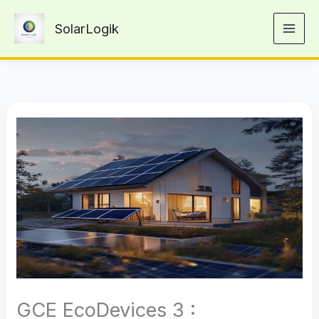
Aller
SolarLogik
au
contenu
GCE EcoDevices 3 :