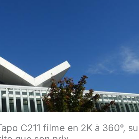
apo C211 filme en 2K à 360°, s