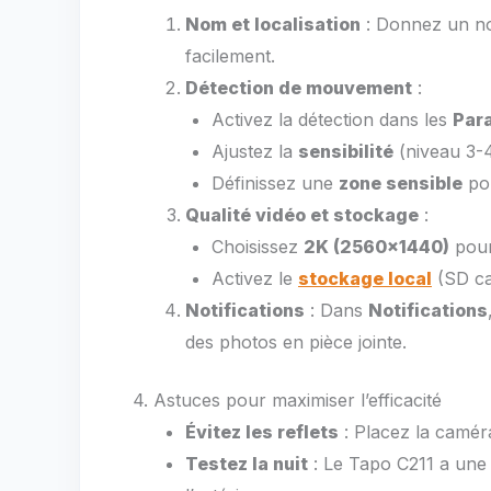
Nom et localisation
: Donnez un nom
facilement.
Détection de mouvement
:
Activez la détection dans les
Par
Ajustez la
sensibilité
(niveau 3-4
Définissez une
zone sensible
pou
Qualité vidéo et stockage
:
Choisissez
2K (2560×1440)
pour 
Activez le
stockage local
(SD car
Notifications
: Dans
Notifications
des photos en pièce jointe.
4. Astuces pour maximiser l’efficacité
Évitez les reflets
: Placez la caméra
Testez la nuit
: Le Tapo C211 a un