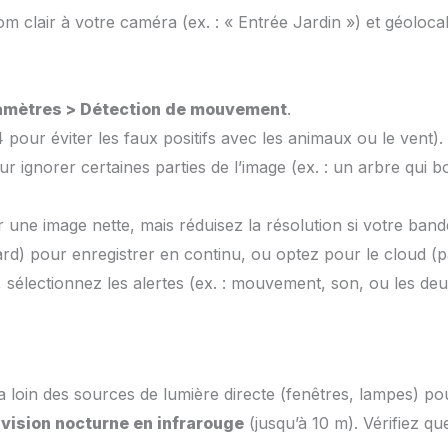
 clair à votre caméra (ex. : « Entrée Jardin ») et géolocal
amètres > Détection de mouvement
.
 pour éviter les faux positifs avec les animaux ou le vent).
r ignorer certaines parties de l’image (ex. : un arbre qui b
une image nette, mais réduisez la résolution si votre bande
d) pour enregistrer en continu, ou optez pour le cloud (pay
, sélectionnez les alertes (ex. : mouvement, son, ou les de
 loin des sources de lumière directe (fenêtres, lampes) po
e
vision nocturne en infrarouge
(jusqu’à 10 m). Vérifiez qu