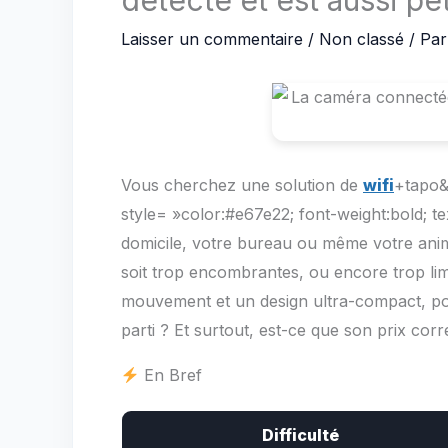
détecté et est aussi pe
Laisser un commentaire
/
Non classé
/ Pa
Vous cherchez une solution de
wifi
+tapo&
style= »color:#e67e22; font-weight:bold; t
domicile, votre bureau ou même votre ani
soit trop encombrantes, ou encore trop li
mouvement et un design ultra-compact, pour
parti ? Et surtout, est-ce que son prix co
En Bref
Difficulté