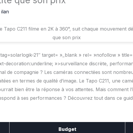
tite que son prix
r
ilan
tag=solarlogik-21″ target= »_blank » rel= »nofollow » titl
ext-decoration:underline; »>surveillance discrète, perform
mal de compagnie ? Les caméras connectées sont nombreus
mitées en termes de qualité d’image. Le Tapo C211, une cam
rait bien être la réponse à vos attentes. Mais comment l’i
rrespond à ses performances ? Découvrez tout dans ce guid
Budget