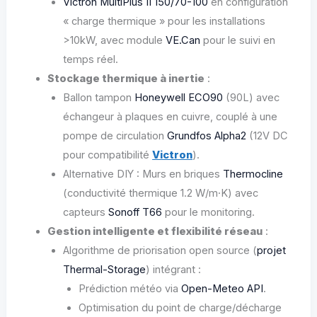
Victron MultiPlus II 150/70-100
en configuration
« charge thermique » pour les installations
>10kW, avec module
VE.Can
pour le suivi en
temps réel.
Stockage thermique à inertie
:
Ballon tampon
Honeywell ECO90
(90L) avec
échangeur à plaques en cuivre, couplé à une
pompe de circulation
Grundfos Alpha2
(12V DC
pour compatibilité
Victron
).
Alternative DIY : Murs en briques
Thermocline
(conductivité thermique 1.2 W/m·K) avec
capteurs
Sonoff T66
pour le monitoring.
Gestion intelligente et flexibilité réseau
:
Algorithme de priorisation open source (
projet
Thermal-Storage
) intégrant :
Prédiction météo via
Open-Meteo API
.
Optimisation du point de charge/décharge