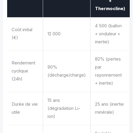
+
Thermocline)
4 500 (ballon
Coût initial
12 000
+ onduleur +
(€)
inertie)
82% (pertes
Rendement
90%
par
cyclique
(décharge/charge)
rayonnement
(24h)
+ inertie)
15 ans
Durée de vie
25 ans (inertie
(dégradation Li-
utile
minérale)
ion)