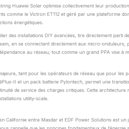
ring Huawei Solar optimise collectivement leur production.
gents comme le Victron ET112 et géré par une plateforme 
ctions énergétiques.
ier des installations DIY avancées, tire directement parti d
eam, en se connectant directement aux micro-onduleurs, p
la dépendance au réseau, tout comme un grand PPA vise à m
 majeure, tant pour les opérateurs de réseau que pour les 
iPlus-II et un pack batterie Pylontech, permet une transiti
nuité de service des charges critiques. Cette architecture r
tallations utility-scale.
en Californie entre Masdar et EDF Power Solutions est un ja
ous rappelle que les principes fondamentaux de l’énergie s