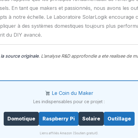
iversels. En tant que makers et passionnés, nous avons les o
ts à notre échelle. Le Laboratoire SolarLogik encourage c
appliquer à des systèmes domestiques toujours plus performa
rit du DIY avancé.
r
la source originale
. L’analyse R&D approfondie a ete realisee de m
Le Coin du Maker
Les indispensables pour ce projet :
Domotique
Raspberry Pi
Solaire
Outillage
Liens affiliés Amazon (Soutien gratuit).