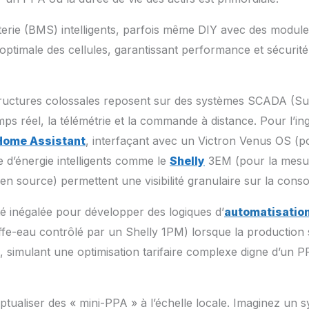
atterie (BMS) intelligents, parfois même DIY avec des modu
optimale des cellules, garantissant performance et sécurité
astructures colossales reposent sur des systèmes SCADA (Su
ps réel, la télémétrie et la commande à distance. Pour l’ing
Home Assistant
, interfaçant avec un Victron Venus OS (p
’énergie intelligents comme le
Shelly
3EM (pour la mesur
n source) permettent une visibilité granulaire sur la cons
ité inégalée pour développer des logiques d’
automatisatio
-eau contrôlé par un Shelly 1PM) lorsque la production sol
, simulant une optimisation tarifaire complexe digne d’un P
tualiser des « mini-PPA » à l’échelle locale. Imaginez un 