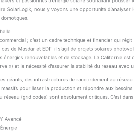
makers et passionnés d’énergie solaire souhaitant pousser le
re SolarLogik, nous y voyons une opportunité d’analyser le
 domotiques.
helle
mercial ; c’est un cadre technique et financier qui régit la
 cas de Masdar et EDF, il s’agit de projets solaires photovolta
des énergies renouvelables et de stockage. La Californie es
rve ») et la nécessité d’assurer la stabilité du réseau avec u
aires géants, des infrastructures de raccordement au réseau
massifs pour lisser la production et répondre aux besoins e
 du réseau (grid codes) sont absolument critiques. C’est da
DIY Avancé
’Énergie