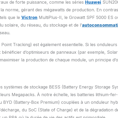
aux de forte puissance, comme les séries
Huawei
SUN200
 norme, gérant des mégawatts de production. En contrast
tels que le
Victron
MultiPlus-II, le Growatt SPF 5000 ES 
u solaire, du réseau, du stockage et de l’
autoconsommat
éseau.
nt Tracking) est également essentielle. Si les onduleurs 
 bénéficier d’optimiseurs de panneaux (par exemple, Sola
ximiser la production de chaque module, un principe d’opt
des systèmes de stockage BESS (Battery Energy Storage Sy
leurs Megapacks. À notre échelle, les batteries lithium-
YD (Battery-Box Premium) couplées à un onduleur hybrid
décharge, du SoC (State of Charge) et de la dégradation de 
n PPA où la durée de vie des actifs est primordiale.