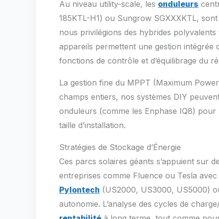
Au niveau utility-scale, les
onduleurs
centr
185KTL-H1) ou Sungrow SGXXXKTL, sont la
nous privilégions des hybrides polyvalents 
appareils permettent une gestion intégrée d
fonctions de contrôle et d’équilibrage du r
La gestion fine du MPPT (Maximum Power Poi
champs entiers, nos systèmes DIY peuvent
onduleurs (comme les Enphase IQ8) pour ma
taille d’installation.
Stratégies de Stockage d’Énergie
Ces parcs solaires géants s’appuient sur 
entreprises comme Fluence ou Tesla avec 
Pylontech
(US2000, US3000, US5000) ou B
autonomie. L’analyse des cycles de charge/
rentabilité
à long terme, tout comme pour u