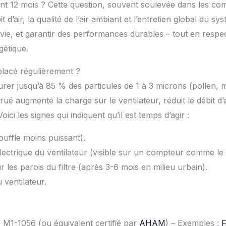
ant 12 mois ? Cette question, souvent soulevée dans les 
t d’air, la qualité de l’air ambiant et l’entretien global du 
de vie, et garantir des performances durables – tout en res
gétique.
placé régulièrement ?
er jusqu’à 85 % des particules de 1 à 3 microns (pollen, mo
rué augmente la charge sur le ventilateur, réduit le débit d’
i les signes qui indiquent qu’il est temps d’agir :
souffle moins puissant).
ectrique du ventilateur (visible sur un compteur comme le
 les parois du filtre (après 3-6 mois en milieu urbain).
ventilateur.
 M1-1056 (ou équivalent certifié par
AHAM
) – Exemples :
F