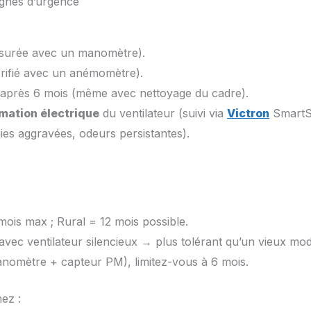
gnes d’urgence
urée avec un manomètre).
rifié avec un anémomètre).
re après 6 mois (même avec nettoyage du cadre).
mation électrique
du ventilateur (suivi via
Victron
SmartS
gies aggravées, odeurs persistantes).
mois max ; Rural = 12 mois possible.
 avec ventilateur silencieux → plus tolérant qu’un vieux mod
anomètre + capteur PM), limitez-vous à 6 mois.
ez :