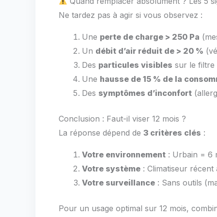
Quand remplacer absolument ? Les 5 si
Ne tardez pas à agir si vous observez :
Une
perte de charge > 250 Pa
(mes
Un
débit d’air réduit de > 20 %
(vé
Des
particules visibles
sur le filt
Une
hausse de 15 % de la consom
Des
symptômes d’inconfort
(aller
Conclusion : Faut-il viser 12 mois ?
La réponse dépend de
3 critères clés
:
Votre environnement
: Urbain = 6 
Votre système
: Climatiseur récent
Votre surveillance
: Sans outils (m
Pour un usage optimal sur 12 mois, combin